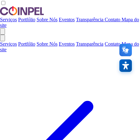
Serviços
Portfólio
Sobre Nós
Eventos
Transparência
Contato
Mapa do
site
Serviços
Portfólio
Sobre Nós
Eventos
Transparência
Contato
Mapa do
site
Contras
A
Links
Áudio
Restaura