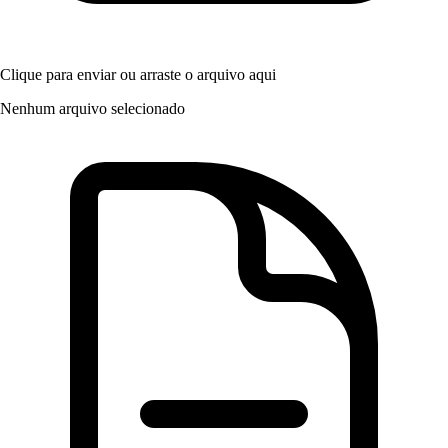
Edital 285 Anexo I
2024
•
99.28 KB
•
Publicado em 13/05/2026
•
pdf
Clique para enviar
ou arraste o arquivo aqui
Nenhum arquivo selecionado
Edital 054 Anexo III
2022
•
151.26 KB
•
Publicado em 13/05/2026
•
pdf