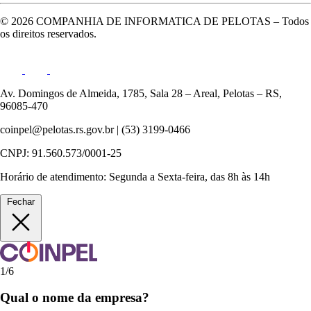
© 2026 COMPANHIA DE INFORMATICA DE PELOTAS – Todos
os direitos reservados.
Declaração de Inexistência 2023
2023
•
59.93 KB
•
Publicado em 13/05/2026
•
docx
Av. Domingos de Almeida, 1785, Sala 28 – Areal, Pelotas – RS,
96085-470
Edital N°19
coinpel@pelotas.rs.gov.br | (53) 3199-0466
2022
•
141.29 KB
•
Publicado em 13/05/2026
•
pdf
CNPJ: 91.560.573/0001-25
Horário de atendimento: Segunda a Sexta-feira, das 8h às 14h
Fechar
1/6
Qual o nome da empresa?