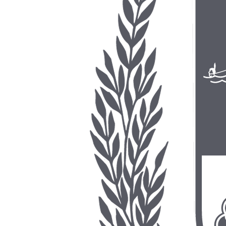
2023
•
158.99 KB
•
Publicado em 13/05/2026
•
pdf
Lei 7.018
2022
•
2.01 MB
•
Publicado em 13/05/2026
•
pdf