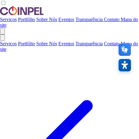
Serviços
Portfólio
Sobre Nós
Eventos
Transparência
Contato
Mapa do
site
Serviços
Portfólio
Sobre Nós
Eventos
Transparência
Contato
Mapa do
site
Contras
A
Links
Áudio
Restaura