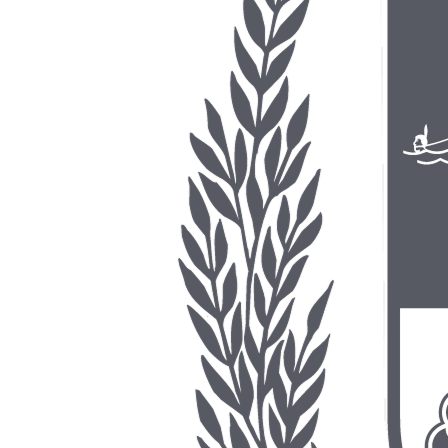
2023
•
158.95 KB
•
Publicado em 13/05/2026
•
pdf
Declaração de Inexistência 2022 pdf
2022
•
158.95 KB
•
Publicado em 13/05/2026
•
pdf