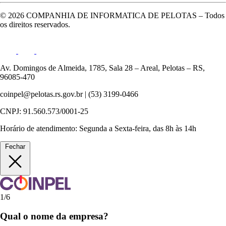
© 2026 COMPANHIA DE INFORMATICA DE PELOTAS – Todos
os direitos reservados.
Declaração de Inexistência 2023
2023
•
59.83 KB
•
Publicado em 13/05/2026
•
docx
Av. Domingos de Almeida, 1785, Sala 28 – Areal, Pelotas – RS,
96085-470
Declaração de Inexistência 2022
coinpel@pelotas.rs.gov.br | (53) 3199-0466
2022
•
59.83 KB
•
Publicado em 13/05/2026
•
docx
CNPJ: 91.560.573/0001-25
Horário de atendimento: Segunda a Sexta-feira, das 8h às 14h
Fechar
1/6
Qual o nome da empresa?