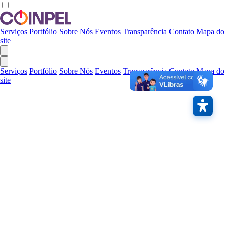
Serviços
Portfólio
Sobre Nós
Eventos
Transparência
Contato
Mapa do
site
Serviços
Portfólio
Sobre Nós
Eventos
Transparência
Contato
Mapa do
site
Contras
A
Links
Áudio
Restaura