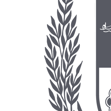
Contas 2020
2020
•
2.09 MB
•
Publicado em 01/04/2026
•
pdf