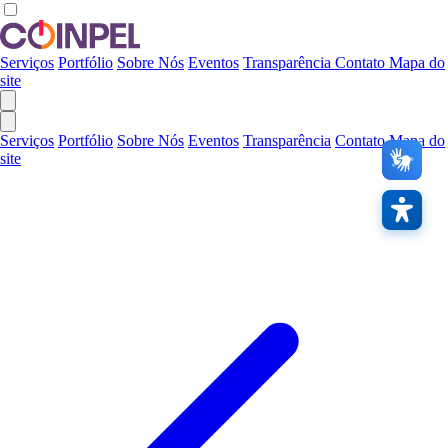
Serviços
Portfólio
Sobre Nós
Eventos
Transparência
Contato
Mapa do
site
Serviços
Portfólio
Sobre Nós
Eventos
Transparência
Contato
Mapa do
site
Contras
A
Links
Áudio
Restaura