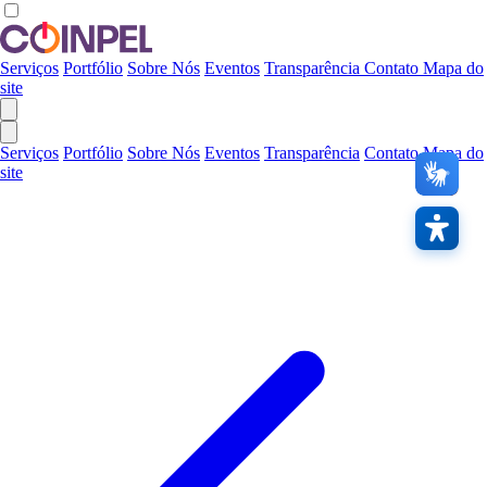
Serviços
Portfólio
Sobre Nós
Eventos
Transparência
Contato
Mapa do
site
Serviços
Portfólio
Sobre Nós
Eventos
Transparência
Contato
Mapa do
site
Contras
A
Links
Áudio
Restaura