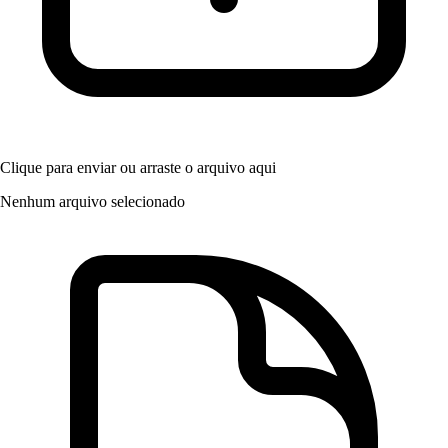
Termo Aditivo 01/2026 Contrato 01/2024 Banrisul
Pagamentos
2024
•
4.77 MB
•
Publicado em 09/04/2026
•
pdf
Contrato 03/2023 Next
2023
•
3.41 MB
•
Publicado em 09/04/2026
•
pdf
Clique para enviar
ou arraste o arquivo aqui
Nenhum arquivo selecionado
Termo Aditivo 01/2024 Contrato 01/2022 ROL
2022
•
595.82 KB
•
Publicado em 09/04/2026
•
pdf
Termo Aditivo 02/2022 Contrato 01/2021 Tecnosul
2021
•
509.42 KB
•
Publicado em 09/04/2026
•
pdf