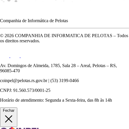
Contrato 02/2023 KSCORP
2023
•
2.49 MB
•
Publicado em 09/04/2026
•
pdf
Companhia de Informática de Pelotas
© 2026 COMPANHIA DE INFORMATICA DE PELOTAS – Todos
Termo Aditivo 01/2023 Contrato 01/2022 ROL
os direitos reservados.
2022
•
609.04 KB
•
Publicado em 09/04/2026
•
pdf
Av. Domingos de Almeida, 1785, Sala 28 – Areal, Pelotas – RS,
96085-470
Termo Aditivo 01/2022 Contrato 01/2021 Tecnosul
coinpel@pelotas.rs.gov.br | (53) 3199-0466
2021
•
505.49 KB
•
Publicado em 09/04/2026
•
pdf
CNPJ: 91.560.573/0001-25
Horário de atendimento: Segunda a Sexta-feira, das 8h às 14h
Fechar