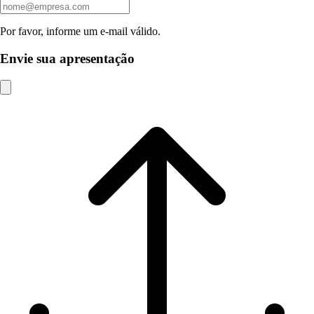
Por favor, informe um e-mail válido.
Envie sua apresentação
Contrato 02/2026 - Academia Clickup International
Consulting Ltda
2026
•
3.59 MB
•
Publicado em 07/04/2026
•
pdf
Contrato 02/2025 - Viavetorial Telecomunicações Ltda
2025
•
2025
•
4 MB
•
Publicado em 13/03/2026
•
pdf