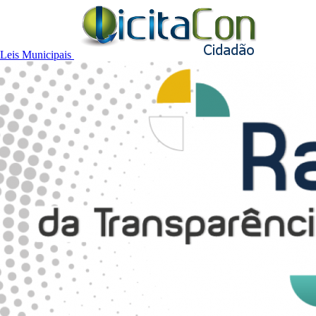
Leis Municipais
Termo Aditivo 01/2026 Contrato 01/2026 Wendon
2026
•
1.53 MB
•
Publicado em 10/04/2026
•
pdf
Termo Aditivo 01/2026 ao Contrato Administrativo
01/2025 - Osirnet Info Telecom Ltda
2025
•
2025
•
1.92 MB
•
Publicado em 09/04/2026
•
pdf
Termo Aditivo 01/2025 Contrato 01/2024 Banrisul
Pagamentos
2024
•
4.55 MB
•
Publicado em 09/04/2026
•
pdf