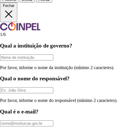
Fechar
2025
•
2025
•
2.01 MB
•
Publicado em 13/03/2026
•
pdf
Contato 02/2024 Athenas
1/6
Qual a instituição de governo?
2024
•
4.3 MB
•
Publicado em 09/04/2026
•
pdf
Contrato 04/2023 Eficienge
2023
•
4.89 MB
•
Publicado em 09/04/2026
•
pdf
Por favor, informe o nome da instituição (mínimo 2 caracteres).
Qual o nome do responsável?
Termo Aditivo 01/2025 Contrato 01/2022 ROL
Por favor, informe o nome do responsável (mínimo 2 caracteres).
2022
•
991.39 KB
•
Publicado em 09/04/2026
•
pdf
Qual é o e-mail?
Termo Aditivo 01/2023 Contrato 01/2021 Tecnosul