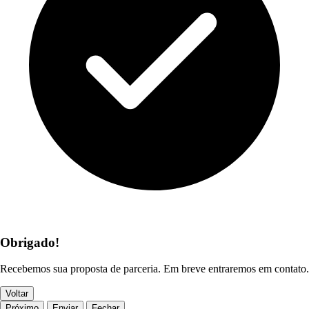
Contrato 03/2026 Associação Pelotense de Assistência e
Cultura
Obrigado!
2026
•
6.84 MB
•
Publicado em 19/05/2026
•
pdf
Recebemos sua proposta de parceria. Em breve entraremos em contato.
Voltar
Contrato 03/2025 - Coelhos Automação Ltda
Próximo
Enviar
Fechar