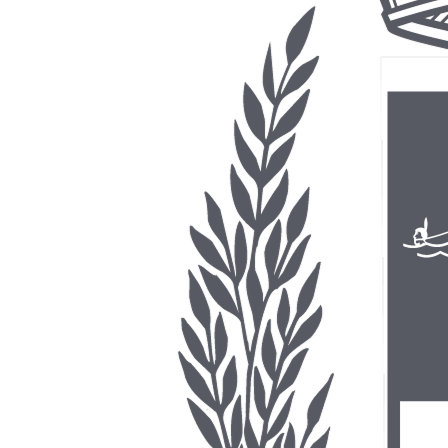
Contrato 01/2022 ROL
2022
•
7.93 MB
•
Publicado em 09/04/2026
•
pdf
Contrato 01/2021 TECNOSUL
2021
•
765.02 KB
•
Publicado em 09/04/2026
•
pdf